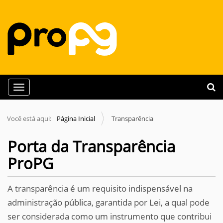
N
Busca
Toggle navigation
a
Busc
v
Você está aqui:
Página Inicial
Transparência
e
g
Porta da Transparência
a
ProPG
ç
ã
A transparência é um requisito indispensável na
o
administração pública, garantida por Lei, a qual pode
ser considerada como um instrumento que contribui