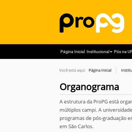
N
Página Inicial
Institucional
Pós na U
a
v
Você está aqui:
Página Inicial
Instit
e
g
Organograma
a
ç
A estrutura da ProPG está org
ã
múltiplos campi. A universidad
o
programas de pós-graduação em 
em São Carlos.