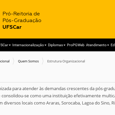
Pró-Reitoria de
Pós-Graduação
UFSCar
FSCar
Internacionalização
Diplomas
ProPGWeb
Atendimento
Ed
ucional
Quem Somos
Estrutura Organizacional
anizada para atender às demandas crescentes da pós-gra
e consolidou-se como uma instituição efetivamente multi
diversos locais como Araras, Sorocaba, Lagoa do Sino, Ri