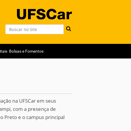
Busca
Busca Avançada…
itais
Bolsas e Fomentos
duação na UFSCar em seus
campi, com a presença de
o Preto e o campus principal