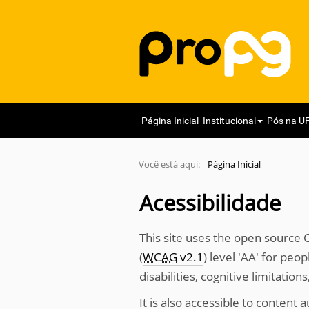
N
Página Inicial
Institucional
Pós na U
a
v
Você está aqui:
Página Inicial
e
g
Acessibilidade
a
ç
This site uses the open sourc
ã
(
WCAG
v2.1
) level 'AA' for peo
o
disabilities, cognitive limitati
It is also accessible to content 