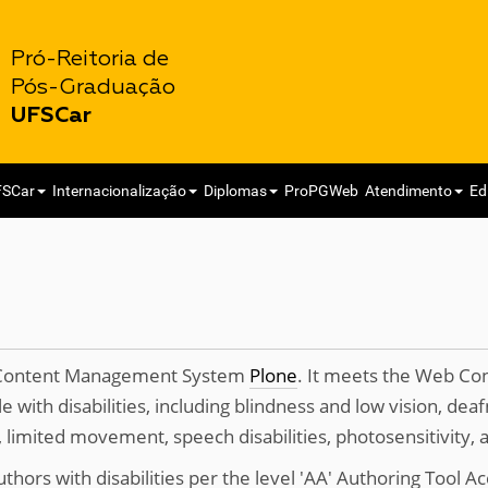
Pró-Reitoria de
Pós-Graduação
UFSCar
FSCar
Internacionalização
Diplomas
ProPGWeb
Atendimento
Ed
e Content Management System
Plone
. It meets the Web Con
ple with disabilities, including blindness and low vision, dea
ons, limited movement, speech disabilities, photosensitivity
authors with disabilities per the level 'AA' Authoring Tool Ac