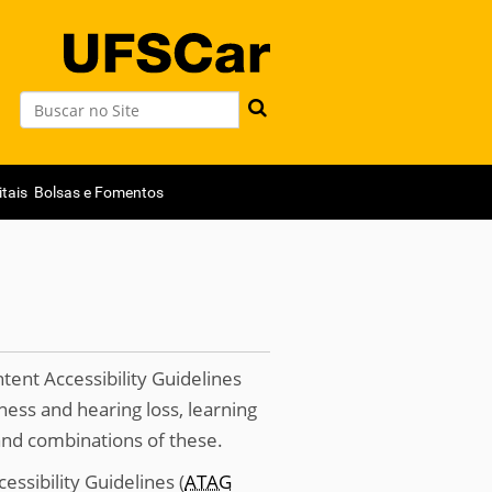
Busca
Busca Avançada…
itais
Bolsas e Fomentos
tent Accessibility Guidelines
fness and hearing loss, learning
, and combinations of these.
cessibility Guidelines (
ATAG