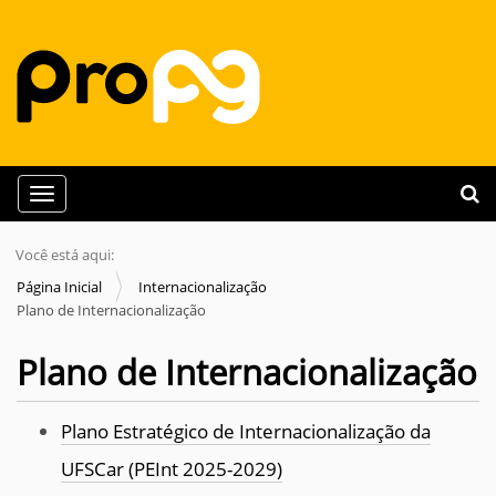
N
Busca
Toggle navigation
a
Busc
v
Você está aqui:
e
Página Inicial
Internacionalização
g
Plano de Internacionalização
a
Plano de Internacionalização
ç
ã
o
Plano Estratégico de Internacionalização da
UFSCar (PEInt 2025-2029)