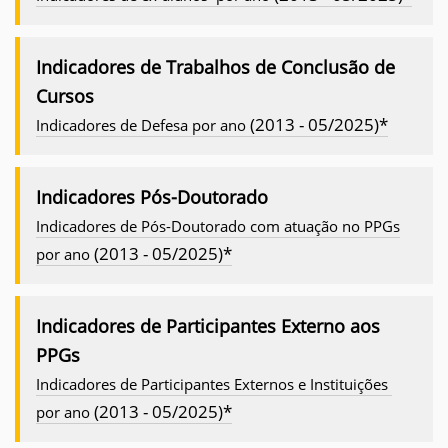
Indicadores de Trabalhos de Conclusão de
Cursos
(2013 - 05/2025)*
Indicadores de Defesa por ano
Indicadores Pós-Doutorado
Indicadores de Pós-Doutorado com atuação no PPGs
(2013 - 05/2025)*
por ano
Indicadores de Participantes Externo aos
PPGs
Indicadores de Participantes Externos e Instituições
(2013 - 05/2025)*
por ano