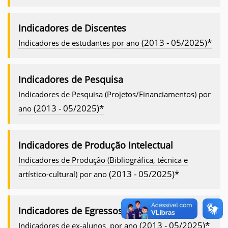
Indicadores de Discentes
(2013 - 05/2025)*
Indicadores de estudantes por ano
Indicadores de Pesquisa
Indicadores de Pesquisa (Projetos/Financiamentos) por
(2013 - 05/2025)*
ano
Indicadores de Produção Intelectual
Indicadores de Produção (Bibliográfica, técnica e
(2013 - 05/2025)*
artístico-cultural) por ano
Indicadores de Egressos
(2013 - 05/2025)*
Indicadores de ex-alunos por ano