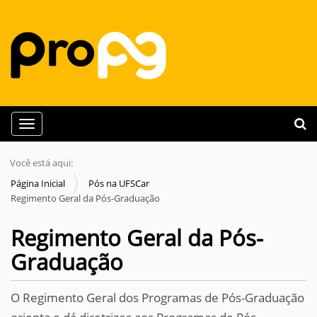
N
Busca
Toggle navigation
a
Busc
v
Você está aqui:
e
Página Inicial
Pós na UFSCar
g
Regimento Geral da Pós-Graduação
a
Regimento Geral da Pós-
ç
ã
Graduação
o
O Regimento Geral dos Programas de Pós-Graduação