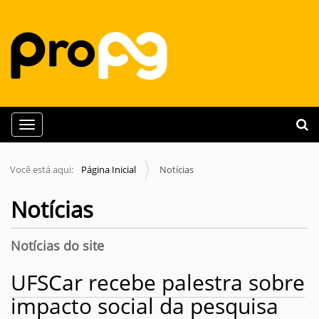
N
Busca
Toggle navigation
a
Busc
v
Você está aqui:
Página Inicial
Notícias
e
g
Notícias
a
ç
Notícias do site
ã
o
UFSCar recebe palestra sobre
impacto social da pesquisa