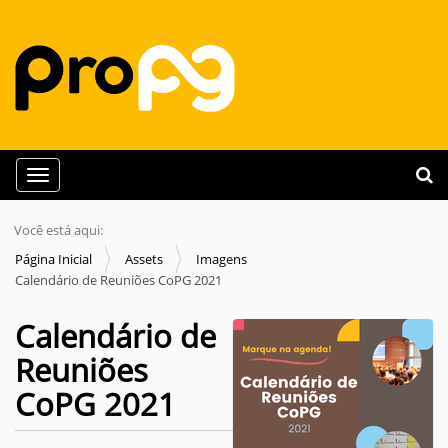
N
Busca
Toggle navigation
a
Busc
v
Você está aqui:
e
Página Inicial
Assets
Imagens
g
Calendário de Reuniões CoPG 2021
a
Calendário de
ç
ã
Reuniões
o
CoPG 2021