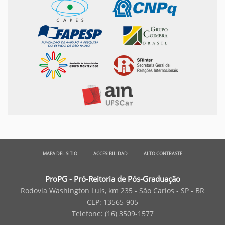
MAPA DEL SITIO
ACCESIBILIDAD
ALTO CONTRASTE
ProPG - Pró-Reitoria de Pós-Graduação
Rodovia Washington Luis, km 235 - São Carlos - SP - BR
CEP: 13565-905
Telefone: (16) 3509-1577