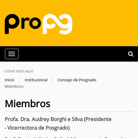
N
Busca
Toggle navigation
a
Búsq
v
Usted está aquí:
e
Inicio
Institucional
Consejo de Posgrado
g
Miembros
a
Miembros
ç
ã
o
Profa. Dra. Audrey Borghi e Silva (Presidente
- Vicerrectora de Posgrado)