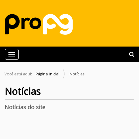
N
Busca
Toggle navigation
a
Busc
v
Você está aqui:
Página Inicial
Notícias
e
g
Notícias
a
ç
Notícias do site
ã
o